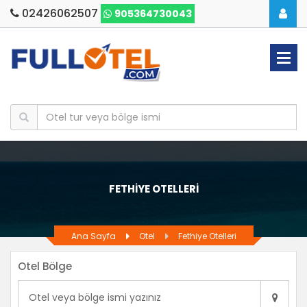
02426062507
905364730043
FETHIYE OTELLERI
Ana Sayfa
Otel
Fethiye Otelleri
Otel Bölge